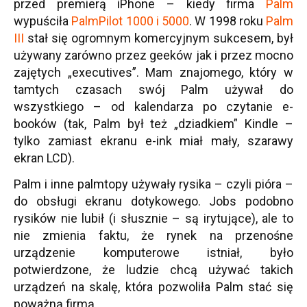
przed premierą iPhone – kiedy firma
Palm
wypuściła
PalmPilot 1000 i 5000
. W 1998 roku
Palm
III
stał się ogromnym komercyjnym sukcesem, był
używany zarówno przez geeków jak i przez mocno
zajętych „executives”. Mam znajomego, który w
tamtych czasach swój Palm używał do
wszystkiego – od kalendarza po czytanie e-
booków (tak, Palm był też „dziadkiem” Kindle –
tylko zamiast ekranu e-ink miał mały, szarawy
ekran LCD).
Palm i inne palmtopy używały rysika – czyli pióra –
do obsługi ekranu dotykowego. Jobs podobno
rysików nie lubił (i słusznie – są irytujące), ale to
nie zmienia faktu, że rynek na przenośne
urządzenie komputerowe istniał, było
potwierdzone, że ludzie chcą używać takich
urządzeń na skalę, która pozwoliła Palm stać się
poważną firmą.