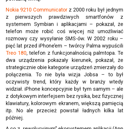
Nokia 9210 Communicator
z 2000 roku był jednym
z pierwszych prawdziwych smartfonów z
systemem Symbian i aplikacjami – pokazał, że
telefon może robić coś więcej niż umożliwiać
rozmowy czy wysyłanie SMS-ów. W 2002 roku –
pięć lat przed iPhone’em – twórcy Palma wypuścili
Treo 180
, telefon z funkcjonalnością palmtopa. Te
dwa urządzenia pokazały kierunek, pokazał, że
strategicznie obie kategorie urządzeń zmierzały do
połączenia. To nie była wizja Jobsa – to był
oczywisty trend, który każdy w branży wtedy
widział. iPhone koncepcyjnie był tym samym – ale
z dotykowym interfejsem bez rysika, bez fizycznej
klawiatury, kolorowym ekranem, większą pamięcią
itp. No ale przecież powstał ładnych kilka lat
później.
A co z „rewolucyjnym” ekosystemem aplikacji (App