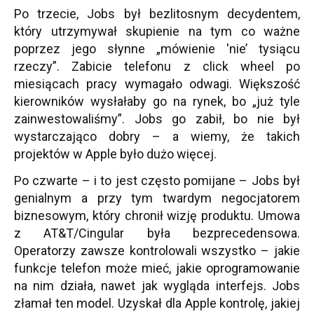
Po trzecie, Jobs był bezlitosnym decydentem,
który utrzymywał skupienie na tym co ważne
poprzez jego słynne „mówienie 'nie’ tysiącu
rzeczy”. Zabicie telefonu z click wheel po
miesiącach pracy wymagało odwagi. Większość
kierowników wysłałaby go na rynek, bo „już tyle
zainwestowaliśmy”. Jobs go zabił, bo nie był
wystarczająco dobry – a wiemy, że takich
projektów w Apple było dużo więcej.
Po czwarte – i to jest często pomijane – Jobs był
genialnym a przy tym twardym negocjatorem
biznesowym, który chronił wizję produktu. Umowa
z AT&T/Cingular była bezprecedensowa.
Operatorzy zawsze kontrolowali wszystko – jakie
funkcje telefon może mieć, jakie oprogramowanie
na nim działa, nawet jak wygląda interfejs. Jobs
złamał ten model. Uzyskał dla Apple kontrolę, jakiej