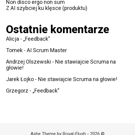
Non disco ergo non sum
Z AI szybciej ku klęsce (produktu)
Ostatnie komentarze
Alicja
-
„Feedback”
Tomek
-
AI Scrum Master
Andrzej Olszewski
-
Nie stawiajcie Scruma na
głowie!
Jarek Łojko
-
Nie stawiajcie Scruma na głowie!
Grzegorz
-
„Feedback”
Ashe Theme by Royal-Flush - 2026 ©