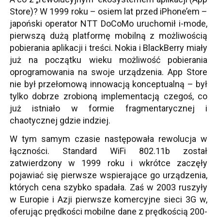
Store)? W 1999 roku – osiem lat przed iPhone’em –
japoński operator NTT DoCoMo uruchomił i-mode,
pierwszą dużą platformę mobilną z możliwością
pobierania aplikacji i treści. Nokia i BlackBerry miały
już na początku wieku możliwość pobierania
oprogramowania na swoje urządzenia. App Store
nie był przełomową innowacją konceptualną – był
tylko dobrze zrobioną implementacją czegoś, co
już istniało w formie fragmentarycznej i
chaotycznej gdzie indziej.
W tym samym czasie następowała rewolucja w
łączności. Standard WiFi 802.11b został
zatwierdzony w 1999 roku i wkrótce zaczęły
pojawiać się pierwsze wspierające go urządzenia,
których cena szybko spadała. Zaś w 2003 ruszyły
w Europie i Azji pierwsze komercyjne sieci 3G w,
oferując prędkości mobilne dane z prędkością 200-