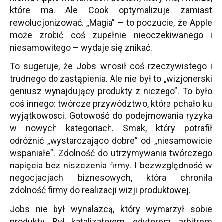
które ma. Ale Cook optymalizuje zamiast
rewolucjonizować. „Magia” – to poczucie, że Apple
może zrobić coś zupełnie nieoczekiwanego i
niesamowitego – wydaje się znikać.
To sugeruje, że Jobs wnosił coś rzeczywistego i
trudnego do zastąpienia. Ale nie był to „wizjonerski
geniusz wynajdujący produkty z niczego”. To było
coś innego: twórcze przywództwo, które pchało ku
wyjątkowości. Gotowość do podejmowania ryzyka
w nowych kategoriach. Smak, który potrafił
odróżnić „wystarczająco dobre” od „niesamowicie
wspaniałe”. Zdolność do utrzymywania twórczego
napięcia bez niszczenia firmy. I bezwzględność w
negocjacjach biznesowych, która chroniła
zdolność firmy do realizacji wizji produktowej.
Jobs nie był wynalazcą, który wymarzył sobie
produkty. Był katalizatorem, edytorem, arbitrem