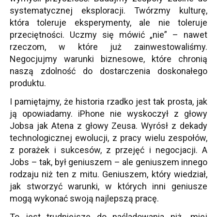
systematycznej eksploracji. Twórzmy kulturę,
która toleruje eksperymenty, ale nie toleruje
przeciętności. Uczmy się mówić „nie” – nawet
rzeczom, w które już zainwestowaliśmy.
Negocjujmy warunki biznesowe, które chronią
naszą zdolność do dostarczenia doskonałego
produktu.
I pamiętajmy, że historia rzadko jest tak prosta, jak
ją opowiadamy. iPhone nie wyskoczył z głowy
Jobsa jak Atena z głowy Zeusa. Wyrósł z dekady
technologicznej ewolucji, z pracy wielu zespołów,
z porażek i sukcesów, z przejęć i negocjacji. A
Jobs – tak, był geniuszem – ale geniuszem innego
rodzaju niż ten z mitu. Geniuszem, który wiedział,
jak stworzyć warunki, w których inni geniusze
mogą wykonać swoją najlepszą pracę.
To jest trudniejsze do naśladowania niż „miej