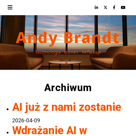
Andy Brandt
Technologia : Biznes : Refleksje
Archiwum
AI już z nami zostanie
2026-04-09
Wdrażanie AI w